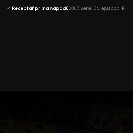
Receptář prima nápadů
2007. série, 36. epizoda: Receptář prima nápadů 2007 (36)