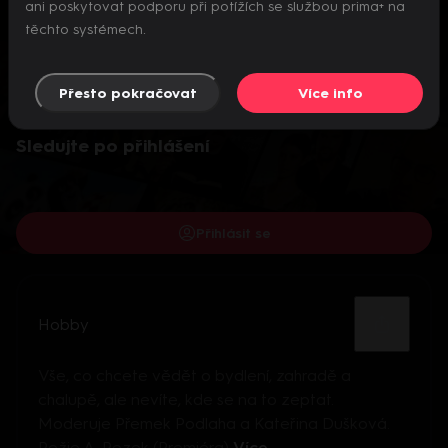
ani poskytovat podporu při potížích se službou prima+ na
těchto systémech.
Přesto pokračovat
Více info
Video je dostupné pouze pro přihlášené uživatele.
Sledujte po přihlášení
Přihlásit se
Hobby
Vše, co chcete vědět o bydlení, zahradě a
chalupě, ale nevíte, kde se na to zeptat.
Moderuje Přemek Podlaha a Kateřina Dušková.
Režie A. Rezek (Premiéra)
Více