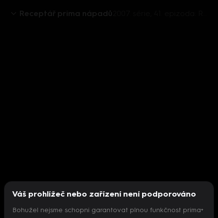
Receptář prima nápadů
2007. série, 41. epizoda: Receptář prima nápadů 2007 (41)
Váš prohlížeč nebo zařízení není podporováno
Bohužel nejsme schopni garantovat plnou funkčnost prima+