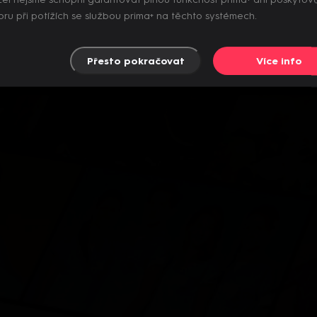
el nejsme schopni garantovat plnou funkčnost prima+ ani poskytov
ru při potížích se službou prima+ na těchto systémech.
Přesto pokračovat
Více info