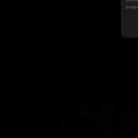
Bohuž
podpo