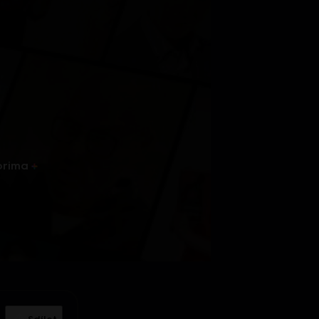
prima