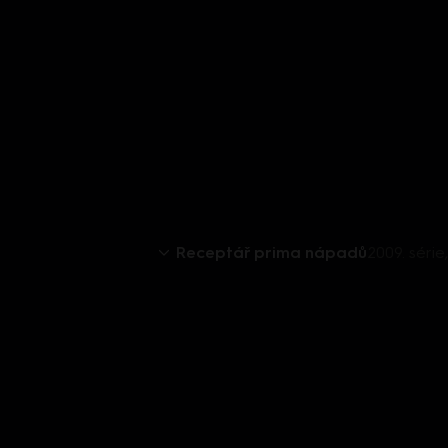
Receptář prima nápadů
2009. séri