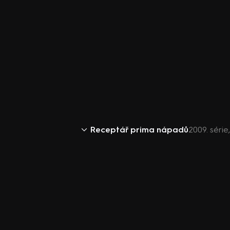
Receptář prima nápadů
2009. séri