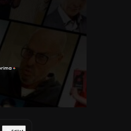
prima