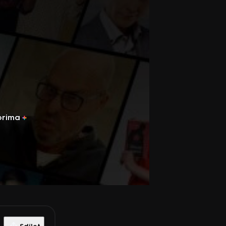
prima