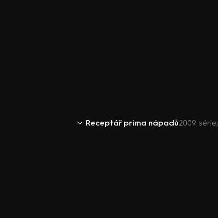
Receptář prima nápadů
2009. séri