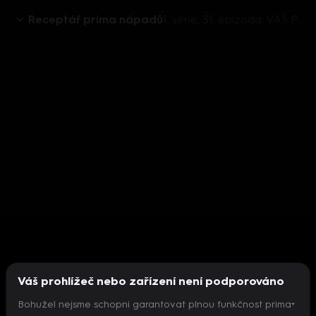
Receptář prima nápadů
1. série, 31. epizoda: VÁŠ PRIMA RECEPTÁŘ 2016 (31)
Váš prohlížeč nebo zařízení není podporováno
Bohužel nejsme schopni garantovat plnou funkčnost prima+