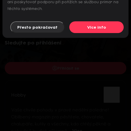
ani poskytovat podporu při potížích se službou prima+ na
těchto systémech.
Přesto pokračovat
Více info
Video je dostupné pouze pro přihlášené uživatele.
Sledujte po přihlášení
Přihlásit se
Hobby
Vaše chvíle pohody v pravé nedělní poledne!
Oblíbený magazín pro pěstitele, chovatele,
chalupáře, kutily a všechny, kdo chtějí pěkně a
pohodlně bydlet, příjemně ...
Více