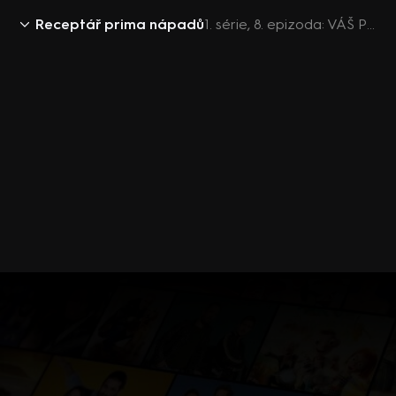
Receptář prima nápadů
1. série, 8. epizoda: VÁŠ PRIMA RECEPTÁŘ 2016 (8)