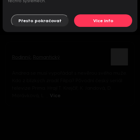
těchto systémech.
Přesto pokračovat
Více info
Rodinný
,
Romantický
Andrea se musí vypořádat s nevěrou svého muže.
Kdo z blízkých zradil Filipa? Původní český seriál
televize Prima. Hrají T. Krejčíř, K. Jandová, D.
Morávková, L. ...
Více