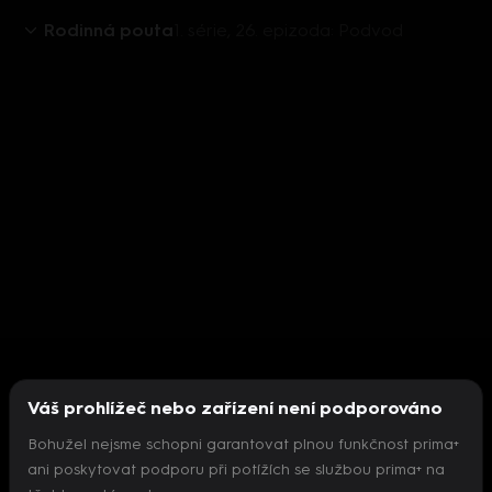
Rodinná pouta
1. série, 26. epizoda: Podvod
Váš prohlížeč nebo zařízení není podporováno
Bohužel nejsme schopni garantovat plnou funkčnost prima+
ani poskytovat podporu při potížích se službou prima+ na
Nepodařilo se inicializovat přehrávač