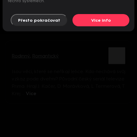
těchto systémech.
Přesto pokračovat
Více info
Rodinný
,
Romantický
Jsou věci, které se neříkají lehce. Kdo nechává svůj
vzkaz pode dveřmi? Původní český seriál televize
Prima. Hrají J. Kačer, D. Morávková, L. Termerová, T.
Krej ...
Více