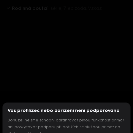
Rodinná pouta
1. série, 7. epizoda: Vzkaz
Váš prohlížeč nebo zařízení není podporováno
Bohužel nejsme schopni garantovat plnou funkčnost prima+
ani poskytovat podporu při potížích se službou prima+ na
Nepodařilo se inicializovat přehrávač