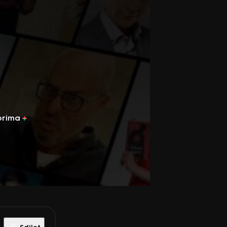
prima