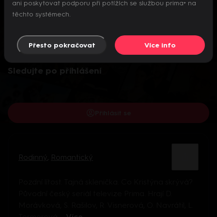
ani poskytovat podporu při potížích se službou prima+ na
těchto systémech.
Přesto pokračovat
Více info
Video je dostupné pouze pro přihlášené uživatele.
Sledujte po přihlášení
Přihlásit se
Rodinný
,
Romantický
Pozdní lítost. Tajná sklenička. Co Kristýna skrývá?
Původní český seriál televize Prima. Hrají D.
Morávková, S. Rašilov, R. Visnerová, O. Navrátil, L.
Termerová ...
Více