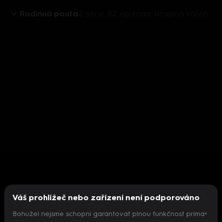
Rodinná pouta
2. série, 82. epizoda: Utajená vášeň
Váš prohlížeč nebo zařízení není podporováno
Bohužel nejsme schopni garantovat plnou funkčnost prima+