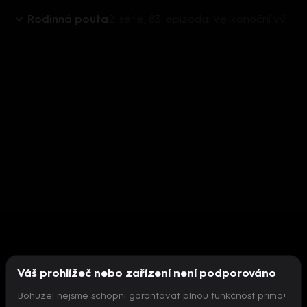
Rodinná pouta
2. série, 83. epizoda: Velikonoční výprask
Váš prohlížeč nebo zařízení není podporováno
Bohužel nejsme schopni garantovat plnou funkčnost prima+