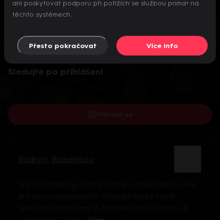
ani poskytovat podporu při potížích se službou prima+ na
těchto systémech.
Přesto pokračovat
Více info
Video je dostupné pouze pro přihlášené uživatele.
Sledujte po přihlášení
Přihlásit se
Rodinný
,
Romantický
Na co potřebuje Kristýna tolik peněz? Jak pevné
je Filipovo rozhodnutí? Původní český seriál
televize Prima. Hrají D. Morávková, S. Rašilov, R.
Visnerová, O. Na ...
Více