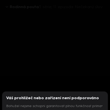
Rodinná pouta
3. série, 11. epizoda: Nečekaný úlovek
Váš prohlížeč nebo zařízení není podporováno
Bohužel nejsme schopni garantovat plnou funkčnost prima+