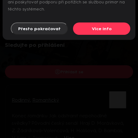
ani poskytovat podporu při potížích se službou prima+ na
těchto systémech.
Přesto pokračovat
Více info
Video je dostupné pouze pro přihlášené uživatele.
Sledujte po přihlášení
Přihlásit se
Rodinný
,
Romantický
Konec románku. Jak odstranit nepohodlné
svědky? Původní český seriál. Hrají D. Morávková,
Z. Žádníková-Volencová, H. Holišová, D. Bambas,
V. Limr, L. Termerová, ...
Více