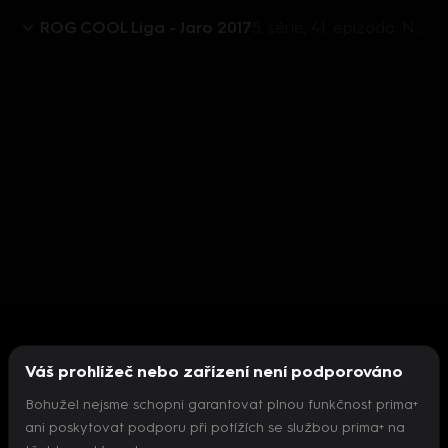
ROG COOL Liga - Jaro 2017
5. série, 41. epizoda: Největší turnaje v Battle Royale hrách, rozhovor se streamerkou Viktorkou.
Váš prohlížeč nebo zařízení není podporováno
Bohužel nejsme schopni garantovat plnou funkčnost prima+
ani poskytovat podporu při potížích se službou prima+ na
Nepodařilo se inicializovat přehrávač