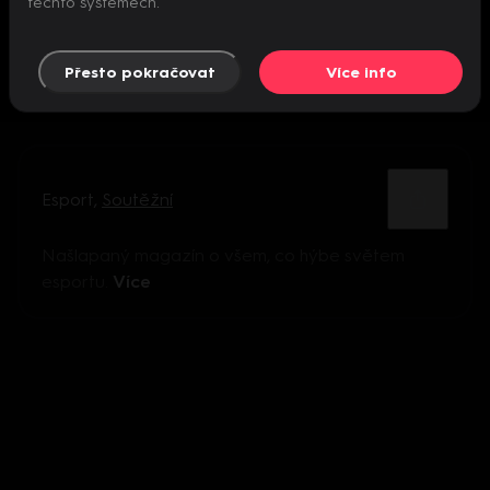
těchto systémech.
Přesto pokračovat
Více info
Esport
,
Soutěžní
Našlapaný magazín o všem, co hýbe světem
esportu.
Více