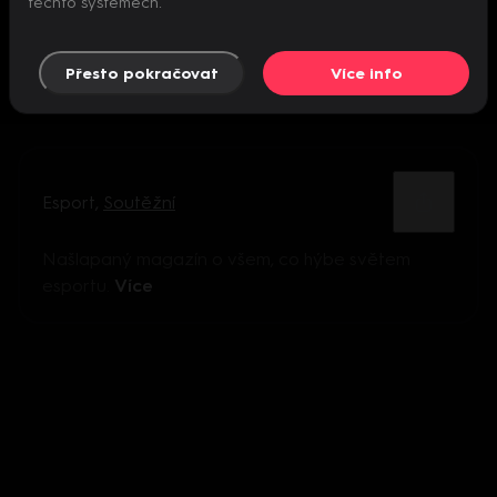
těchto systémech.
Přesto pokračovat
Více info
Esport
,
Soutěžní
Našlapaný magazín o všem, co hýbe světem
esportu.
Více