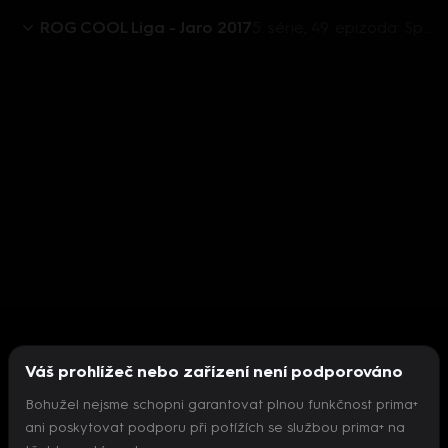
ROG COOL Liga - Jaro 2017
5. série, 49. epizoda: Speciál - Vodafone MČR v počítačových hrách z Brna. Takový menší exportový svátek!
Váš prohlížeč nebo zařízení není podporováno
Bohužel nejsme schopni garantovat plnou funkčnost prima+
ani poskytovat podporu při potížích se službou prima+ na
Nepodařilo se inicializovat přehrávač