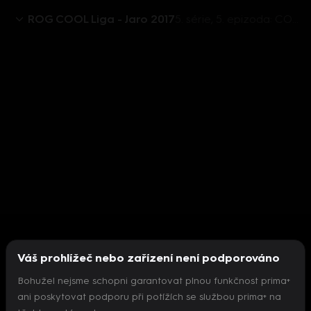
ROG COOL Liga - Jaro 2017
5. série, 5. epizoda: COOL Esport (5)
Váš prohlížeč nebo zařízení není podporováno
Bohužel nejsme schopni garantovat plnou funkčnost prima+
ani poskytovat podporu při potížích se službou prima+ na
Nepodařilo se inicializovat přehrávač