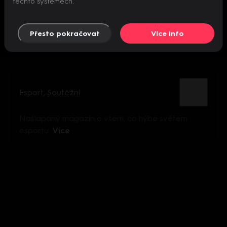
těchto systémech.
Přesto pokračovat
Více info
Esport
,
Soutěžní
Našlapaný magazín o všem, co hýbe světem
esportu.
Více