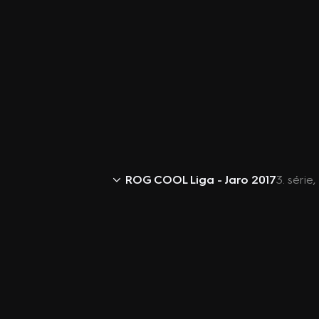
ROG COOL Liga - Jaro 2017
3. série