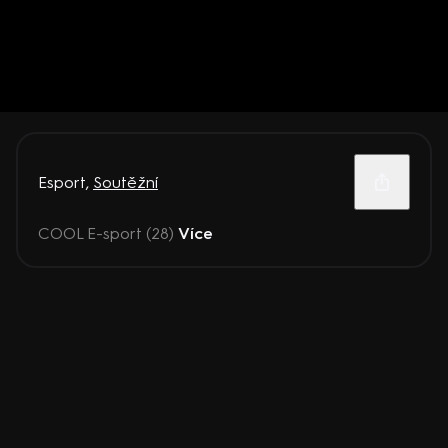
Esport
,
Soutěžní
COOL E-sport (28)
Více