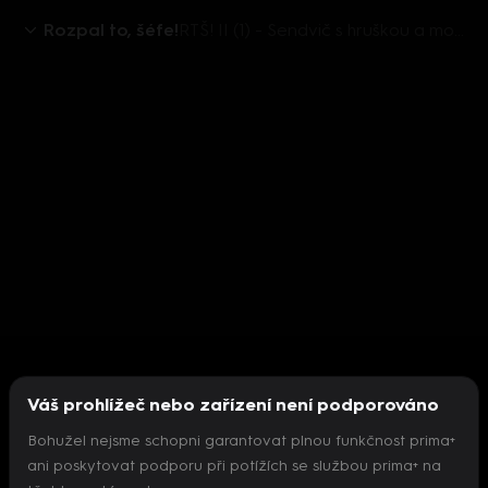
Rozpal to, šéfe!
RTŠ! II (1) - Sendvič s hruškou a modrým sýrem
Váš prohlížeč nebo zařízení není podporováno
Bohužel nejsme schopni garantovat plnou funkčnost prima+
ani poskytovat podporu při potížích se službou prima+ na
Nepodařilo se inicializovat přehrávač