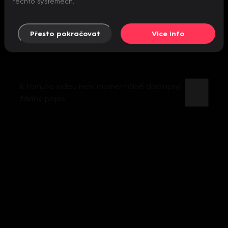
těchto systémech.
Přesto pokračovat
Více info
K tomuto videu není momentálně dostupný
žádný popis.