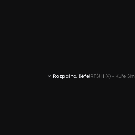
Rozpal to, šéfe!
RTŠ! II (4) - Kuře S