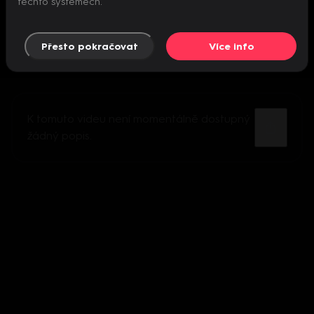
těchto systémech.
Přesto pokračovat
Více info
K tomuto videu není momentálně dostupný
žádný popis.