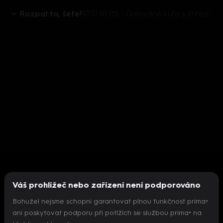
Rozpal to, šéfe!
RTŠ! III (5) - Grilované kuře s chřestem
Váš prohlížeč nebo zařízení není podporováno
Bohužel nejsme schopni garantovat plnou funkčnost prima+
ani poskytovat podporu při potížích se službou prima+ na
Nepodařilo se inicializovat přehrávač