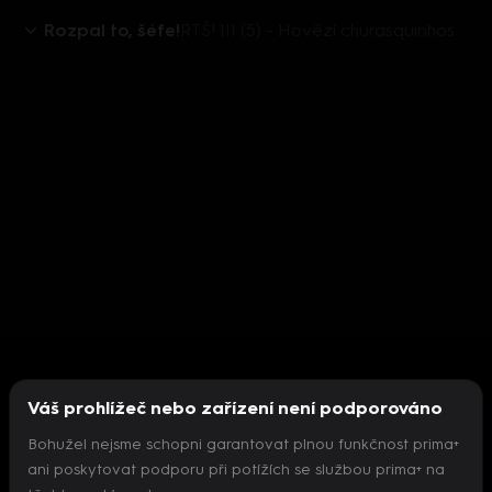
Rozpal to, šéfe!
RTŠ! III (5) - Hovězí churasquinhos
Váš prohlížeč nebo zařízení není podporováno
Bohužel nejsme schopni garantovat plnou funkčnost prima+
ani poskytovat podporu při potížích se službou prima+ na
Nepodařilo se inicializovat přehrávač