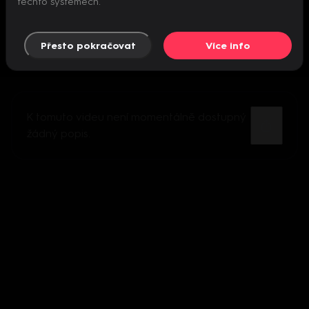
těchto systémech.
Přesto pokračovat
Více info
K tomuto videu není momentálně dostupný
žádný popis.