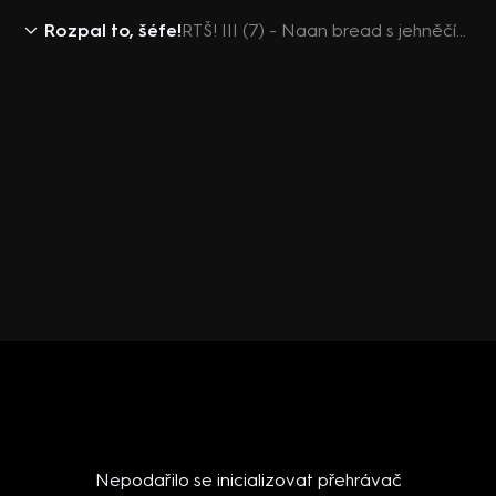
Rozpal to, šéfe!
RTŠ! III (7) - Naan bread s jehněčím šašlikem
Nepodařilo se inicializovat přehrávač