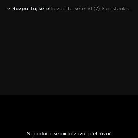
Rozpal to, šéfe!
Rozpal to, šéfe! VI (7): Flan steak s cibulovou marmeládou
Nepodařilo se inicializovat přehrávač