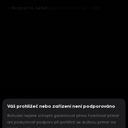
Rozpal to, šéfe!
Rozpal to, šéfe! (4) - salát
Váš prohlížeč nebo zařízení není podporováno
Bohužel nejsme schopni garantovat plnou funkčnost prima+
ani poskytovat podporu při potížích se službou prima+ na
Nepodařilo se inicializovat přehrávač