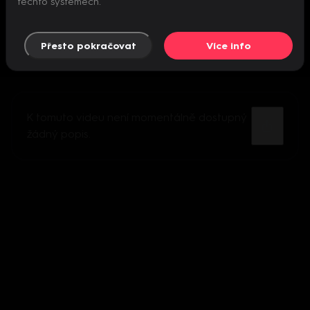
těchto systémech.
Přesto pokračovat
Více info
K tomuto videu není momentálně dostupný
žádný popis.