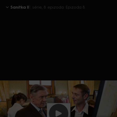
Sanitka II
1. série, 8. epizoda: Epizoda 8
Aktuálně je přehráváno příliš mnoho videí současně.
Pokud chcete pokračovat v přehrávání na tomto
zařízení, ukončete přehrávání na jiných zařízeních.
Více o limitu změn zařízení