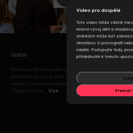
Video pro dospělé
Toto video může vážně naru
mravní vývoj dětí a mladistv
stránkách může být zobrazo
tématikou či pornografií n
násilím. Postupujte tedy, pro
Drama
přihlédnutím k tomuto upozo
Pokračování kultovního seriálu Sanitka, navazuje
po letech na osudy postav původního televizního
Odej
seriálu z prostředí pražské Záchranné služby...
Český kultovní ...
Více
Přehrát 