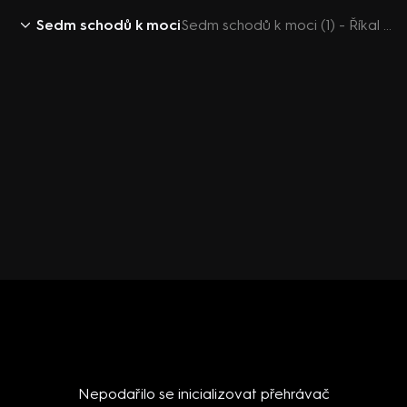
Sedm schodů k moci
Sedm schodů k moci (1) - Říkal jsem vám, že jsem svině
Nepodařilo se inicializovat přehrávač