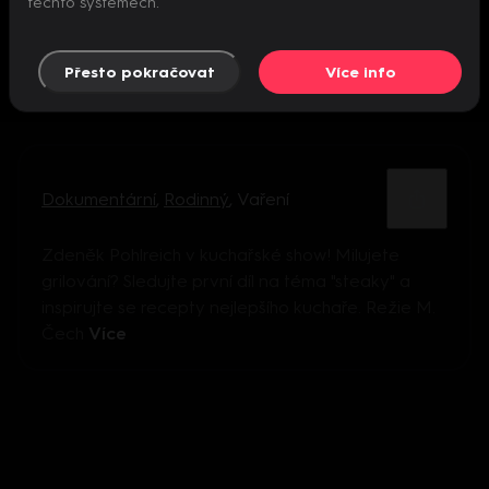
těchto systémech.
Přesto pokračovat
Více info
Dokumentární
,
Rodinný
,
Vaření
Zdeněk Pohlreich v kuchařské show! Milujete
grilování? Sledujte první díl na téma "steaky" a
inspirujte se recepty nejlepšího kuchaře. Režie M.
Čech
Více