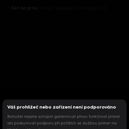
Šéf na grilu
1. série, 1. epizoda: Šéf na grilu (1)
Váš prohlížeč nebo zařízení není podporováno
Bohužel nejsme schopni garantovat plnou funkčnost prima+
ani poskytovat podporu při potížích se službou prima+ na
Nepodařilo se inicializovat přehrávač