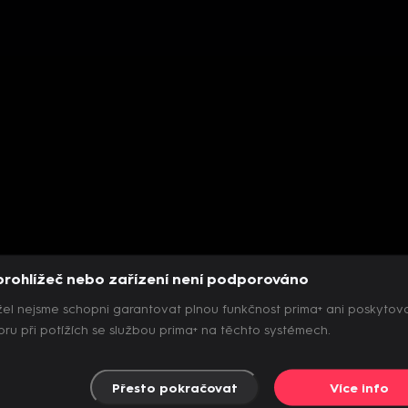
prohlížeč nebo zařízení není podporováno
el nejsme schopni garantovat plnou funkčnost prima+ ani poskytov
ru při potížích se službou prima+ na těchto systémech.
Přesto pokračovat
Více info