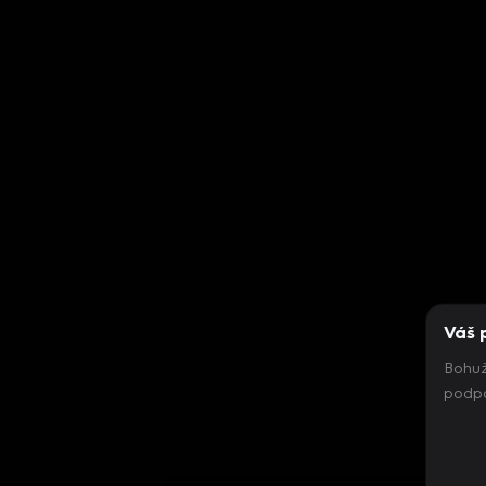
Váš 
Bohuž
podpo