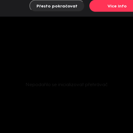
Přesto pokračovat
Více info
Nepodařilo se inicializovat přehrávač