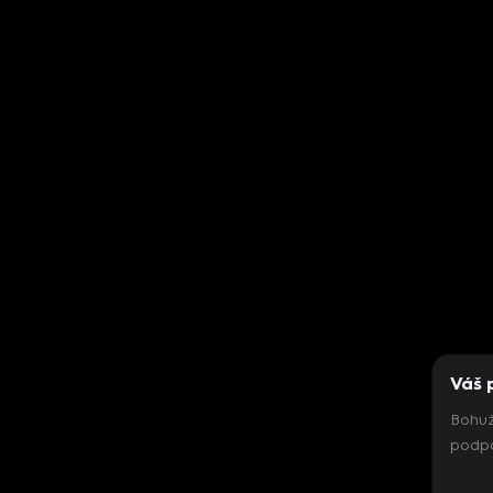
Váš 
Bohuž
podpo