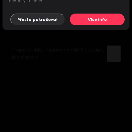
těchto systémech.
Přesto pokračovat
Více info
K tomuto videu není momentálně dostupný
žádný popis.