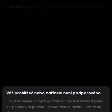
Sestřičky
Sestřičky (19): Gabriela Koukalová o herectví a svém seriálovém Já
Váš prohlížeč nebo zařízení není podporováno
Bohužel nejsme schopni garantovat plnou funkčnost prima+
ani poskytovat podporu při potížích se službou prima+ na
Nepodařilo se inicializovat přehrávač