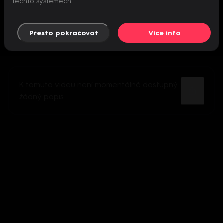
těchto systémech.
Přesto pokračovat
Více info
K tomuto videu není momentálně dostupný
žádný popis.