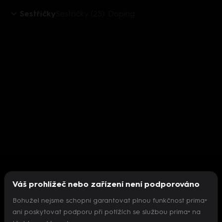
Sestřičky
Sestřičky (25): Doping
Váš prohlížeč nebo zařízení není podporováno
Bohužel nejsme schopni garantovat plnou funkčnost prima+
ani poskytovat podporu při potížích se službou prima+ na
Nepodařilo se inicializovat přehrávač