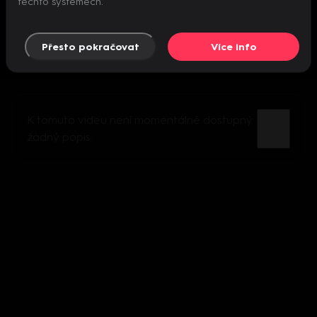
těchto systémech.
Přesto pokračovat
Více info
K tomuto videu není momentálně dostupný
žádný popis.