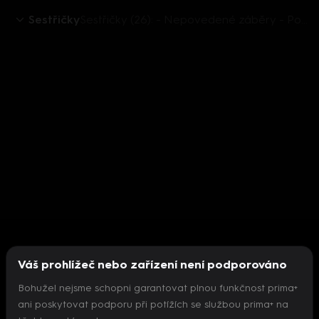
Sestřičky
Sestřičky (26): - Nepovedené záběry - Podívejte se na nepovedené záběry
Váš prohlížeč nebo zařízení není podporováno
Bohužel nejsme schopni garantovat plnou funkčnost prima+
ani poskytovat podporu při potížích se službou prima+ na
Nepodařilo se inicializovat přehrávač