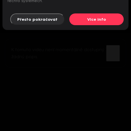
těchto systémech.
Přesto pokračovat
Více info
K tomuto videu není momentálně dostupný
žádný popis.