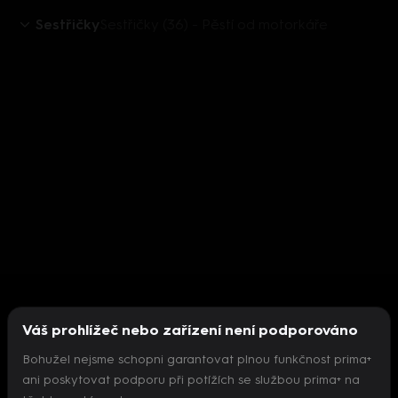
Sestřičky
Sestřičky (36) - Pěstí od motorkáře
Váš prohlížeč nebo zařízení není podporováno
Bohužel nejsme schopni garantovat plnou funkčnost prima+
ani poskytovat podporu při potížích se službou prima+ na
Nepodařilo se inicializovat přehrávač