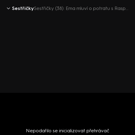
Sestřičky
Sestřičky (38): Ema mluví o potratu s Rasputinem
Nepodařilo se inicializovat přehrávač