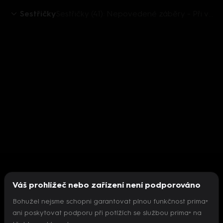
Sestřičky
Sestřičky (41): Nepovedené záběry - Při vzteku Žáka nebo při obavách o Hofbauera není nouze o nepovedené záběry
Váš prohlížeč nebo zařízení není podporováno
Bohužel nejsme schopni garantovat plnou funkčnost prima+
ani poskytovat podporu při potížích se službou prima+ na
Nepodařilo se inicializovat přehrávač