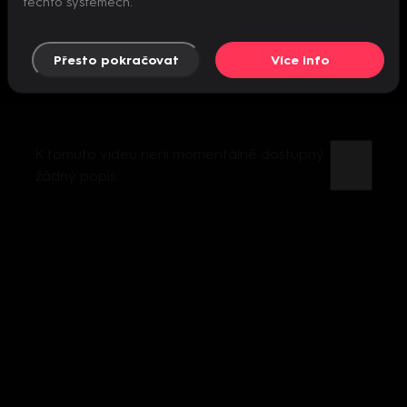
těchto systémech.
Přesto pokračovat
Více info
K tomuto videu není momentálně dostupný
žádný popis.