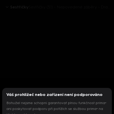
Sestřičky
Sestřičky (51) - Nepovedené záběry - Dramatické chvíle přináší během natáčení mnoho legrace
Váš prohlížeč nebo zařízení není podporováno
Bohužel nejsme schopni garantovat plnou funkčnost prima+
ani poskytovat podporu při potížích se službou prima+ na
Nepodařilo se inicializovat přehrávač