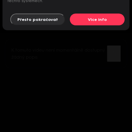
těchto systémech.
Přesto pokračovat
Více info
K tomuto videu není momentálně dostupný
žádný popis.