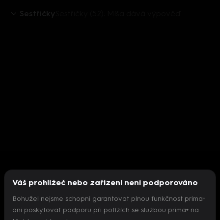
Sestřičky
Sestřičky (52): Míša dává výpověď
Váš prohlížeč nebo zařízení není podporováno
Bohužel nejsme schopni garantovat plnou funkčnost prima+
ani poskytovat podporu při potížích se službou prima+ na
Nepodařilo se inicializovat přehrávač