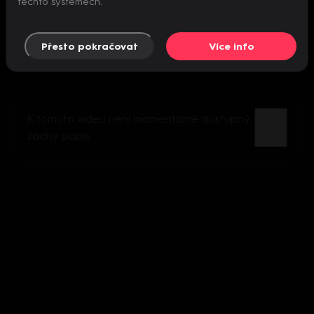
těchto systémech.
Přesto pokračovat
Více info
K tomuto videu není momentálně dostupný
žádný popis.