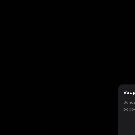
Váš 
Bohuž
podpo