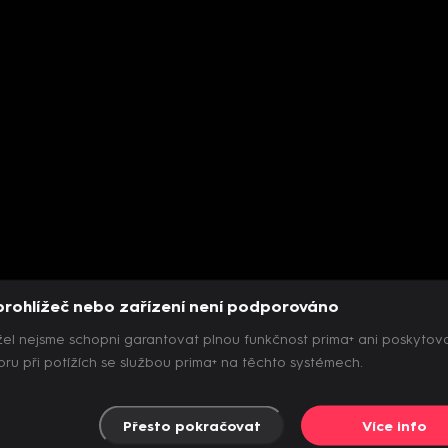
prohlížeč nebo zařízení není podporováno
el nejsme schopni garantovat plnou funkčnost prima+ ani poskytov
ru při potížích se službou prima+ na těchto systémech.
Přesto pokračovat
Více info