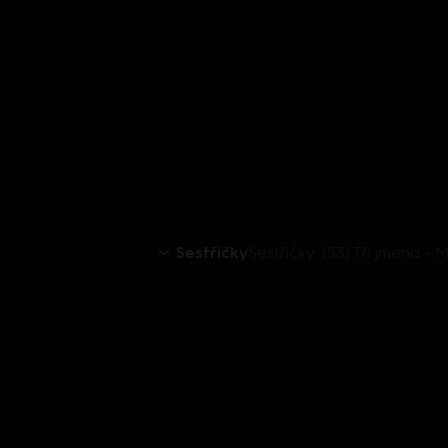
Sestřičky
Sestřičky: (53) Tři jména 