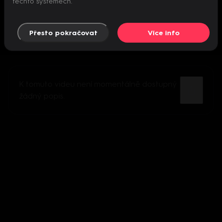
těchto systémech.
Přesto pokračovat
Více info
K tomuto videu není momentálně dostupný
žádný popis.