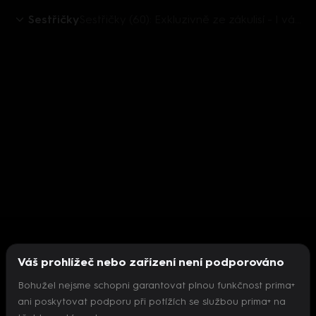
Sestřičky
Sestřičky (60): Exkluzivně ze zákulisí - I vášnivé líbací scény mají svoji choreografii
Váš prohlížeč nebo zařízení není podporováno
Bohužel nejsme schopni garantovat plnou funkčnost prima+
ani poskytovat podporu při potížích se službou prima+ na
Nepodařilo se inicializovat přehrávač