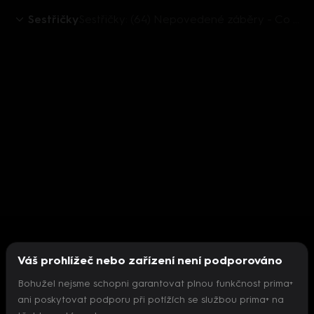
Sestřičky
Sestřičky: (64) Nepovedené záběry - Co se přihodí, když se natáhne jedno slovíčko
Váš prohlížeč nebo zařízení není podporováno
Bohužel nejsme schopni garantovat plnou funkčnost prima+
ani poskytovat podporu při potížích se službou prima+ na
Nepodařilo se inicializovat přehrávač