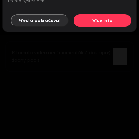
těchto systémech.
Přesto pokračovat
Více info
K tomuto videu není momentálně dostupný
žádný popis.