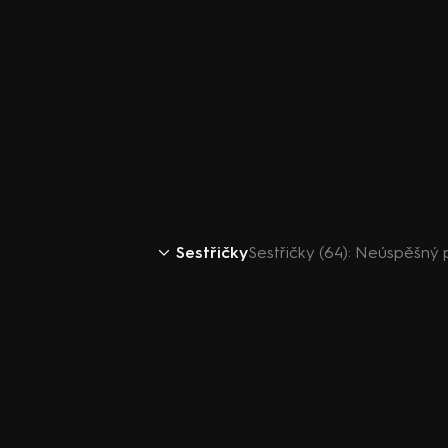
Sestřičky
Sestřičky (64): Neúspěšný