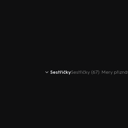
Sestřičky
Sestřičky (67): Mery přizn