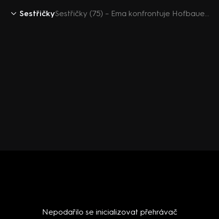
Sestřičky
Sestřičky (75) – Ema konfrontuje Hofbauera s nelegálními zápasy
Nepodařilo se inicializovat přehrávač