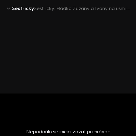
Sestřičky
Sestřičky: Hádka Zuzany a Ivany na usmiřovací večeři
Nepodařilo se inicializovat přehrávač