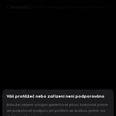
Sestřičky
Sestřičky: Kamarádka se omlouvá Mery, že ji syn kopnul
Váš prohlížeč nebo zařízení není podporováno
Bohužel nejsme schopni garantovat plnou funkčnost prima+
ani poskytovat podporu při potížích se službou prima+ na
Nepodařilo se inicializovat přehrávač