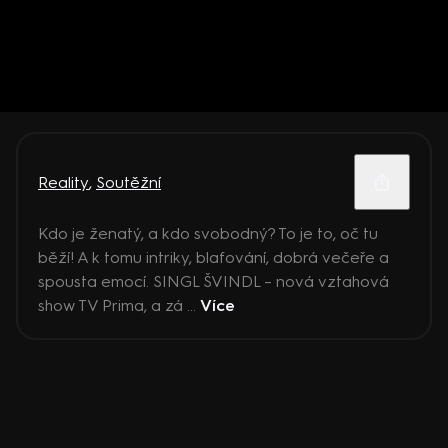
Reality
,
Soutěžní
Kdo je ženatý, a kdo svobodný? To je to, oč tu
běží! A k tomu intriky, blafování, dobrá večeře a
spousta emocí. SINGL ŠVINDL – nová vztahová
show TV Prima, a zá ...
Více