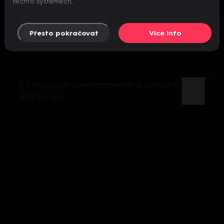
těchto systémech.
Přesto pokračovat
Více info
K tomuto videu není momentálně dostupný
žádný popis.