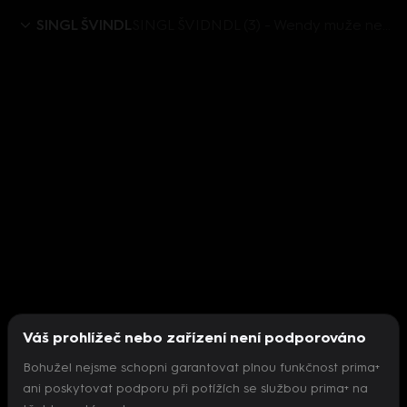
SINGL ŠVINDL
SINGL ŠVIDNDL (3) - Wendy muže nešetří ani ve finále
Váš prohlížeč nebo zařízení není podporováno
Bohužel nejsme schopni garantovat plnou funkčnost prima+
ani poskytovat podporu při potížích se službou prima+ na
Nepodařilo se inicializovat přehrávač