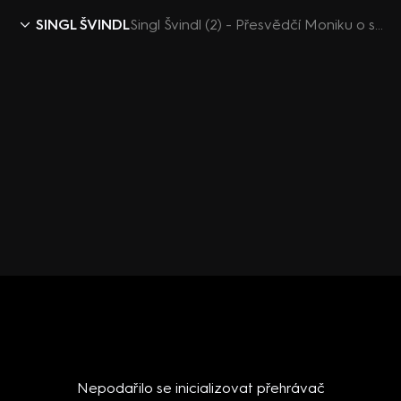
SINGL ŠVINDL
Singl Švindl (2) - Přesvědčí Moniku o svobodě kaskadér Radek?
Nepodařilo se inicializovat přehrávač