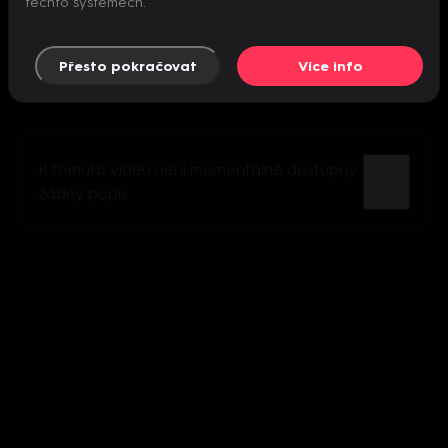
těchto systémech.
Přesto pokračovat
Více info
K tomuto videu není momentálně dostupný
žádný popis.