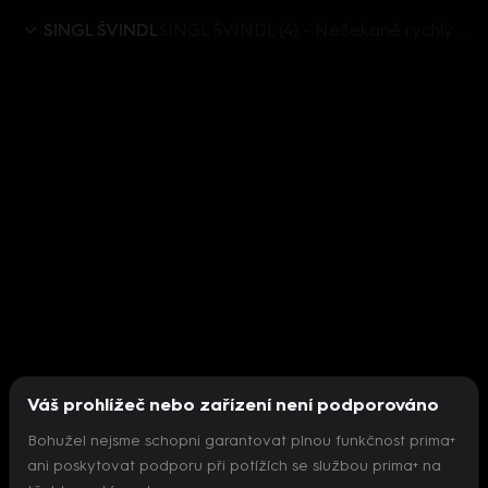
SINGL ŠVINDL
SINGL ŠVINDL (4) - Nečekaně rychlý konec návštěvy
Váš prohlížeč nebo zařízení není podporováno
Bohužel nejsme schopni garantovat plnou funkčnost prima+
ani poskytovat podporu při potížích se službou prima+ na
Nepodařilo se inicializovat přehrávač